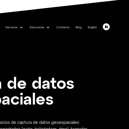
Servicios
Soluciones
Contacto
Blog
English
a de datos
aciales
icios de captura de datos geoespaciales: