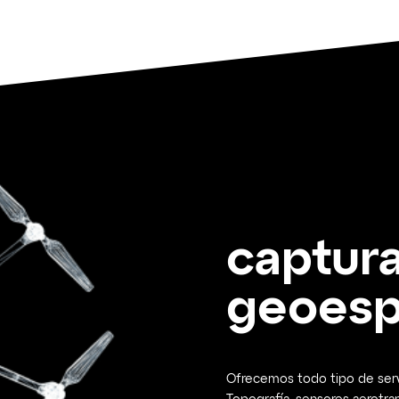
captur
geoesp
Ofrecemos todo tipo de serv