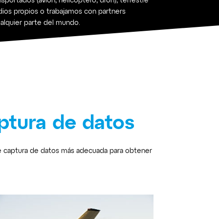
sportados (avión, helicóptero, dron), terrestre
edios propios o trabajamos con partners
alquier parte del mundo.
ptura de datos
de captura de datos más adecuada para obtener